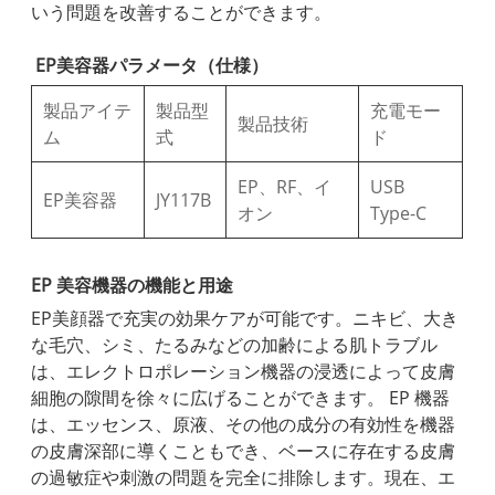
いう問題を改善することができます。
EP美容器パラメータ（仕様）
製品アイテ
製品型
充電モー
製品技術
ム
式
ド
EP、RF、イ
USB
EP美容器
JY117B
オン
Type-C
EP 美容機器の機能と用途
EP美顔器で充実の効果ケアが可能です。ニキビ、大き​​
な毛穴、シミ、たるみなどの加齢による肌トラブル
は、エレクトロポレーション機器の浸透によって皮膚
細胞の隙間を徐々に広げることができます。 EP 機器
は、エッセンス、原液、その他の成分の有効性を機器
の皮膚深部に導くこともでき、ベースに存在する皮膚
の過敏症や刺激の問題を完全に排除します。現在、エ