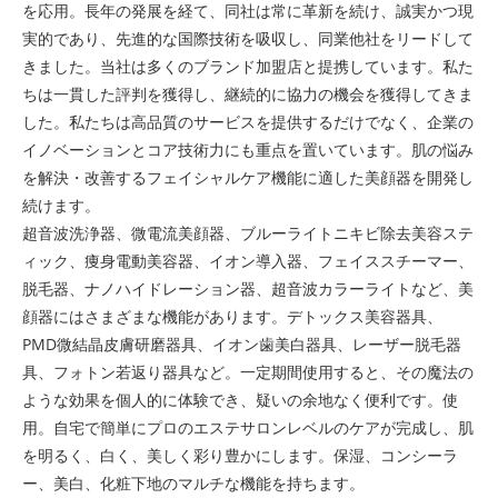
を応用。長年の発展を経て、同社は常に革新を続け、誠実かつ現
実的であり、先進的な国際技術を吸収し、同業他社をリードして
きました。当社は多くのブランド加盟店と提携しています。私た
ちは一貫した評判を獲得し、継続的に協力の機会を獲得してきま
した。私たちは高品質のサービスを提供するだけでなく、企業の
イノベーションとコア技術力にも重点を置いています。肌の悩み
を解決・改善するフェイシャルケア機能に適した美顔器を開発し
続けます。
超音波洗浄器、微電流美顔器、ブルーライトニキビ除去美容ステ
ィック、痩身電動美容器、イオン導入器、フェイススチーマー、
脱毛器、ナノハイドレーション器、超音波カラーライトなど、美
顔器にはさまざまな機能があります。デトックス美容器具、
PMD微結晶皮膚研磨器具、イオン歯美白器具、レーザー脱毛器
具、フォトン若返り器具など。一定期間使用すると、その魔法の
ような効果を個人的に体験でき、疑いの余地なく便利です。使
用。自宅で簡単にプロのエステサロンレベルのケアが完成し、肌
を明るく、白く、美しく彩り豊かにします。保湿、コンシーラ
ー、美白、化粧下地のマルチな機能を持ちます。