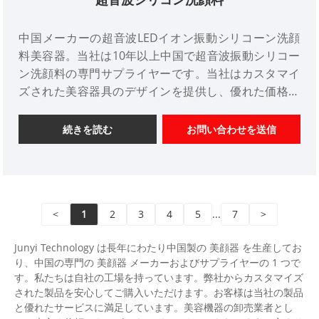
中国メーカーの超音波LEDイオン振動シリコーン洗顔
料美容器。当社は10年以上中国で超音波振動シリコー
ン洗顔料の専門サプライヤーです。当社はカスタマイ
ズされた美容器具のデザインを提供し、優れた価格優
位性を備え、デザインサービスを提供します。市場。
ご協力をよろしくお願いいたします。
続きを読む
お問い合わせを送信
<
1
2
3
4
5
...
7
>
Junyi Technology は長年にわたり中国製の 美顔器 を生産してお
り、中国の専門の 美顔器 メーカーおよびサプライヤーの 1 つで
す。私たちは自社の工場を持っています。弊社からカスタマイズ
された製品を安心してご購入いただけます。お客様は当社の製品
と優れたサービスに満足しています。美容機器の卸売業者とし