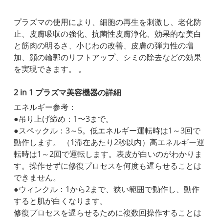
プラズマの使用により、細胞の再生を刺激し、老化防
止、皮膚吸収の強化、抗菌性皮膚浄化、効果的な美白
と筋肉の明るさ、小じわの改善、皮膚の弾力性の増
加、顔の輪郭のリフトアップ、シミの除去などの効果
を実現できます。 。
2 in 1 プラズマ美容機器の詳細
エネルギー参考：
●吊り上げ締め：1〜3まで。
●スペックル：3～5。低エネルギー運転時は1～3回で
動作します。 （1滞在あたり2秒以内）高エネルギー運
転時は1～2回で運転します。表皮が白いのがわかりま
す。操作せずに修復プロセスを何度も遅らせることは
できません。
●ウィンクル：1から2まで、狭い範囲で動作し、動作
すると肌が白くなります。
修復プロセスを遅らせるために複数回操作することは