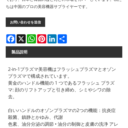
ちは中国のプロの美容機器サプライヤーです。
お問い合わせを送信
Facebook
X
WhatsApp
Pinterest
LinkedIn
Share
製品説明
2-in-1プラズマ美容機はフラッシュプラズマとオゾン
プラズマで構成されています。
黄金のハンドル機能の 1 つであるフラッシュ プラズ
マ: 顔のリフトアップと引き締め、シミやシワの除
去。
白いハンドルのオゾンプラズマの2つの機能：抗炎症
殺菌、鎮静とかゆみ、代謝
色素、油分分泌の調節 • 油分の制御と皮膚の洗浄 アレ