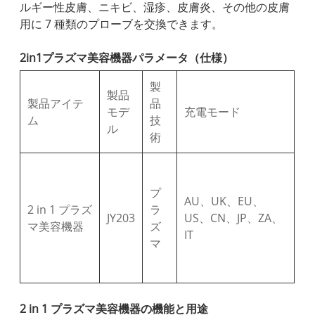
ルギー性皮膚、ニキビ、湿疹、皮膚炎、その他の皮膚
用に 7 種類のプローブを交換できます。
2in1プラズマ美容機器パラメータ（仕様）
製
製品
製品アイテ
品
モデ
充電モード
ム
技
ル
術
プ
AU、UK、EU、
2 in 1 プラズ
ラ
JY203
US、CN、JP、ZA、
マ美容機器
ズ
IT
マ
2 in 1 プラズマ美容機器の機能と用途