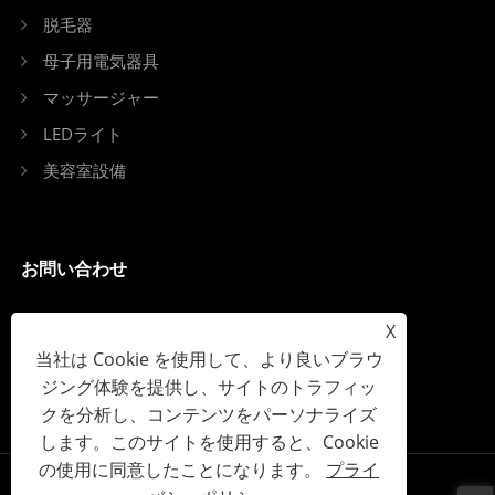
脱毛器
母子用電気器具
マッサージャー
LEDライト
美容室設備
お問い合わせ
電話: +86-13798539391
X
当社は Cookie を使用して、より良いブラウ
Eメール: sales@szjybeauty.com
ジング体験を提供し、サイトのトラフィッ
Add: 中国深セン市宝安区Fuyong Street
クを分析し、コンテンツをパーソナライズ
します。このサイトを使用すると、Cookie
の使用に同意したことになります。
プライ