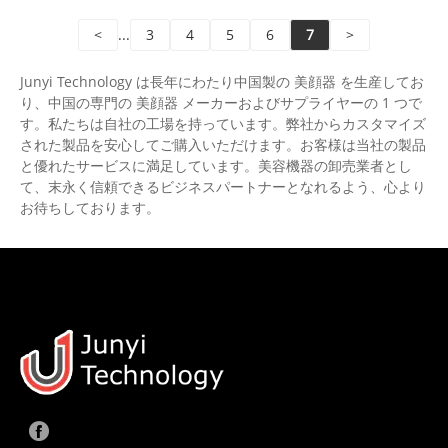
<
...
3
4
5
6
7
>
Junyi Technology は長年にわたり中国製の 美顔器 を生産してお
り、中国の専門の 美顔器 メーカーおよびサプライヤーの 1 つで
す。私たちは自社の工場を持っています。弊社からカスタマイズ
された製品を安心してご購入いただけます。お客様は当社の製品
と優れたサービスに満足しています。美容機器の卸売業者とし
て、末永く信頼できるビジネスパートナーとなれるよう、心より
お待ちしております。