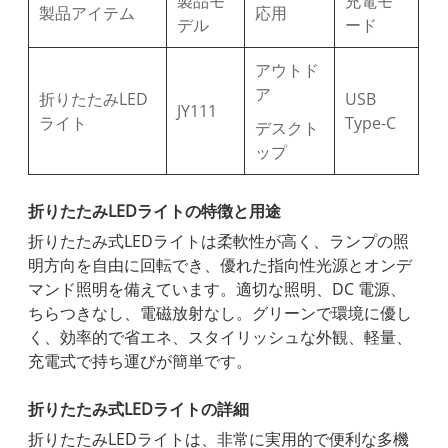
製品モ
充電モ
製品アイテム
応用
デル
ード
アウトド
ア
折りたたみLED
USB
JY111
ライト
Type-C
デスクト
ップ
折りたたみLEDライトの特徴と用途
折りたたみ式LEDライトは柔軟性が高く、ランプの照
明方向を自由に回転でき、優れた指向性光源とオンデ
マンド照明を備えています。適切な照明、DC 電源、
ちらつきなし、電磁放射なし。グリーンで環境に優し
く、効率的で省エネ、スタイリッシュな外観、軽量、
充電式で持ち運びが簡単です。
折りたたみ式LEDライトの詳細
折りたたみLEDライトは、非常に実用的で便利な多機