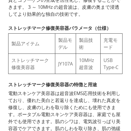
質とコラーゲンの生成を活性化し、修復することがで
きます。 3 ～ 10MHz の超音波は、皮膚の奥まで浸透
してより効果的な独自の技術です。
ストレッチマーク修復美容器パラメータ（仕様）
製品モ
製品技
充電モ
製品アイテム
デル
術
ード
ストレッチマーク
10MHz
USB
JY107A
修復美容器
超音波
Type-C
ストレッチマーク修復美容器の特徴と用途
電動スキンケア美容器は超音波EMS応用技術を利用し
ており、優れた美白と若返りを達成し、壊れた真皮を
修復し、皮膚のしわを取り除くためにも使用できま
す。ポータブル電動スキンケア美容器は、家庭でも屋
外でも使用できます。肌のシワは、電気波引っぱり美
容器でケアできます。肌のしわを取り除き、肌の弛緩